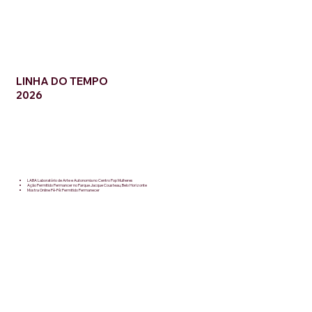
LINHA DO TEMPO
2026
LABA Laboratório de Arte e Autonomia no Centro Pop Mulheres
Ação Permitido Permancer no Parque Jacque Cousteau, Belo Horizonte
Mostra Online Pê-Pê: Permitido Permanecer