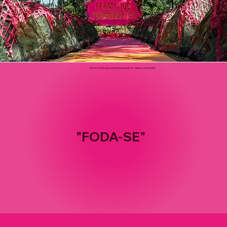
Ative o ícone de som para assisitr os vídeos com áudio
"FODA-SE"