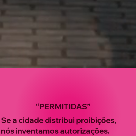
“PERMITIDAS”
Se a cidade distribui proibições,
nós inventamos autorizações.