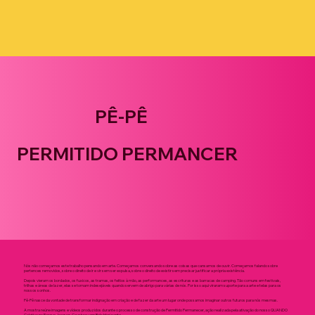
PÊ-PÊ
PERMITIDO PERMANCER
Nós não começamos este trabalho pensando em arte. Começamos conversando sobre as coisas que cansamos de ouvir. Começamos falando sobre
pertences removidos, sobre o direito de ir e vir sem ser expulsa, sobre o direito de existir sem precisar justificar a própria existência.
Depois vieram os bordados, os fuxicos, as tramas, os feitios à mão, as performances, as escrituras e as barracas de camping. Tão comuns em festivais,
trilhas e áreas de lazer, elas se tornam indesejáveis quando servem de abrigo para várias de nós. Por isso aqui viraram suporte para a arte e telas para os
nossos sonhos.
Pê-Pê nasce da vontade de transformar indignação em criação e de fazer da arte um lugar onde possamos imaginar outros futuros para nós mesmas.
A mostra reúne imagens e vídeos produzidos durante o processo de construção de Permitido Permanecer, ação realizada pela ativação do nosso QUANDO
Coletivo no Parque Jacques Cousteau em Belo Horizonte.