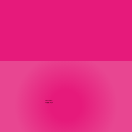
- “BOM DIA”
- “TEM NÃO”